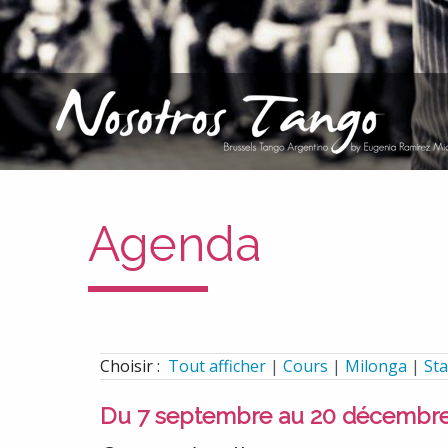
Agenda
Choisir :
Tout afficher
|
Cours
|
Milonga
|
St
Du 7 septembre au 20 décembr