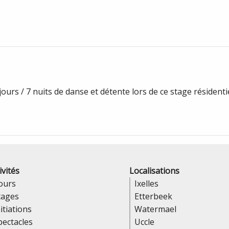
urs / 7 nuits de danse et détente lors de ce stage résidenti
ivités
Localisations
ours
Ixelles
tages
Etterbeek
itiations
Watermael
pectacles
Uccle